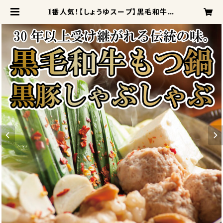
1番人気！【しょうゆスープ】黒毛和牛も
つ鍋セット（2〜3人前）＆しゃぶしゃぶ
用黒豚バラ肉セット | もつ鍋 ほかけ
ふね