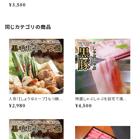
和牛もつ鍋セット（2〜3人前）＆
¥3,500
しゃぶしゃぶ用黒豚バラ肉セット
同じカテゴリの商品
人気！【しょうゆスープ】もつ鍋セ
特選しゃぶしゃぶを自宅で満喫！
ット（2〜3人前）
鹿児島産厳選黒豚しゃぶしゃぶ
¥2,980
¥4,500
セット（2〜3人前）アレも一緒に
入れました！